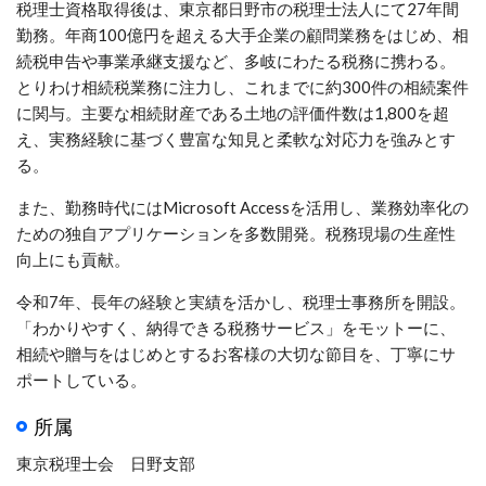
税理士資格取得後は、東京都日野市の税理士法人にて27年間
勤務。年商100億円を超える大手企業の顧問業務をはじめ、相
続税申告や事業承継支援など、多岐にわたる税務に携わる。
とりわけ相続税業務に注力し、これまでに約300件の相続案件
に関与。主要な相続財産である土地の評価件数は1,800を超
え、実務経験に基づく豊富な知見と柔軟な対応力を強みとす
る。
また、勤務時代にはMicrosoft Accessを活用し、業務効率化の
ための独自アプリケーションを多数開発。税務現場の生産性
向上にも貢献。
令和7年、長年の経験と実績を活かし、税理士事務所を開設。
「わかりやすく、納得できる税務サービス」をモットーに、
相続や贈与をはじめとするお客様の大切な節目を、丁寧にサ
ポートしている。
所属
東京税理士会 日野支部